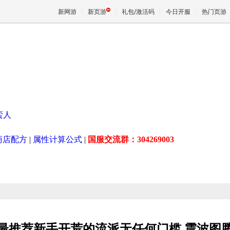
新网游
新页游
礼包/激活码
今日开服
热门页游
魔兽
天堂
蛮人
王权与
商店配方
|
属性计算公式
|
国服交流群：304269003
最推荐新手开荒的流派无任何门槛 震波图