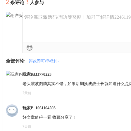
2
3
条评论
人参与
评论赢取激活码/周边等奖励！加群了解详情2246119
全部评论
评论即可得福利»
玩家P411770223
老头震波图腾其实不错，如果后期换成战士长就知道什么是
7天前
玩家P_1061164503
好文章值得一看 收藏分享了！！！
7天前