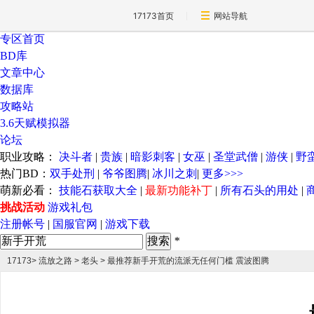
17173首页
网站导航
专区首页
BD库
文章中心
数据库
攻略站
3.6天赋模拟器
论坛
职业攻略：
决斗者
|
贵族
|
暗影刺客
|
女巫
|
圣堂武僧
|
游侠
|
野
热门BD：
双手处刑
|
爷爷图腾
|
冰川之刺
|
更多>>>
萌新必看：
技能石获取大全
|
最新功能补丁
|
所有石头的用处
|
挑战活动
游戏礼包
注册帐号
|
国服官网
|
游戏下载
*
17173
>
流放之路
> 老头 > 最推荐新手开荒的流派无任何门槛 震波图腾