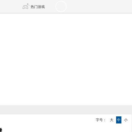
热门游戏
DNF
传奇4
剑网3旗舰版
新天龙八部
自由
诛仙世界
新仙侠5
字号：
大
中
小
腾