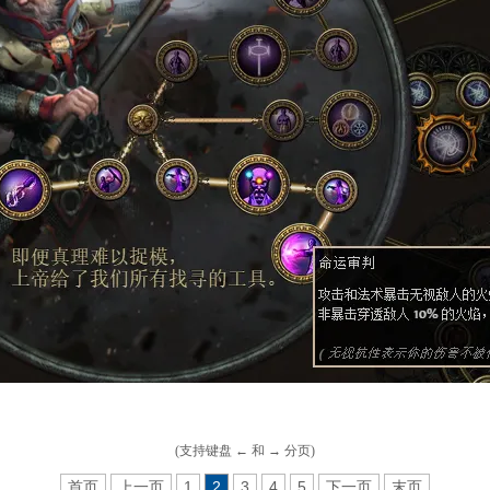
(支持键盘 ← 和 → 分页)
首页
上一页
1
2
3
4
5
下一页
末页