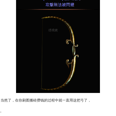
。当然了，在你刷图搬砖攒钱的过程中就一直用这把弓了，
弓。