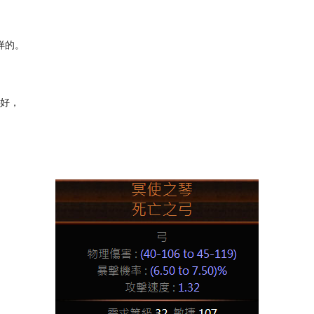
样的。
要好，