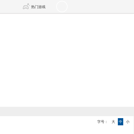
热门游戏
DNF
传奇4
剑网3旗舰版
新天龙八部
自由
诛仙世界
新仙侠5
字号：
大
中
小