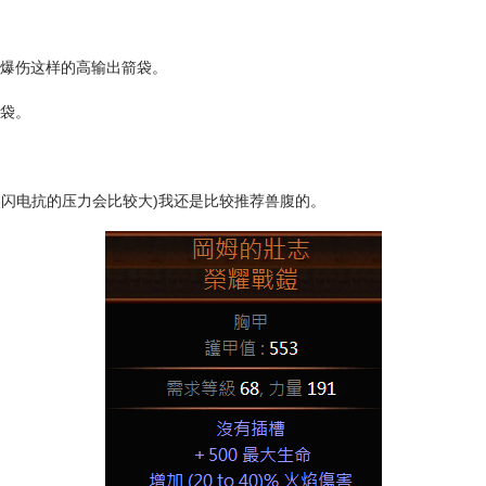
击爆伤这样的高输出箭袋。
箭袋。
然闪电抗的压力会比较大)我还是比较推荐兽腹的。