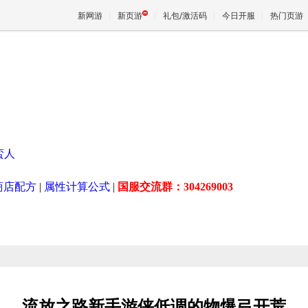
新网游
新页游
礼包/激活码
今日开服
热门页游
魔兽
天堂
蛮人
王权与
商店配方
|
属性计算公式
|
国服交流群：304269003
流放之路新手游侠低调的物爆弓开荒