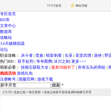
17173首页
网站导航
专区首页
BD库
文章中心
数据库
攻略站
3.6天赋模拟器
论坛
职业攻略：
决斗者
|
贵族
|
暗影刺客
|
女巫
|
圣堂武僧
|
游侠
|
野
热门BD：
双手处刑
|
爷爷图腾
|
冰川之刺
|
更多>>>
萌新必看：
技能石获取大全
|
最新功能补丁
|
所有石头的用处
|
挑战活动
游戏礼包
注册帐号
|
国服官网
|
游戏下载
*
17173
>
流放之路
> 每日更新 > 流放之路新手游侠低调的物爆弓开荒