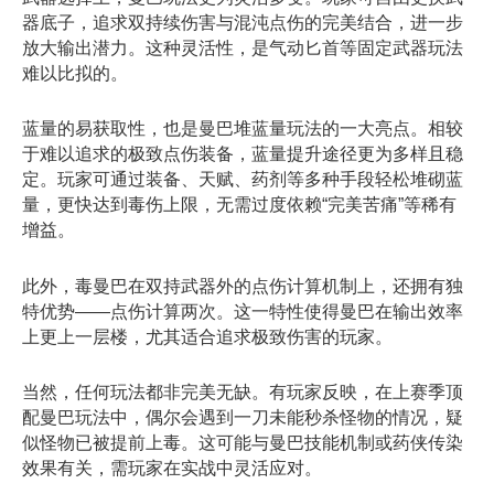
器底子，追求双持续伤害与混沌点伤的完美结合，进一步
放大输出潜力。这种灵活性，是气动匕首等固定武器玩法
难以比拟的。
蓝量的易获取性，也是曼巴堆蓝量玩法的一大亮点。相较
于难以追求的极致点伤装备，蓝量提升途径更为多样且稳
定。玩家可通过装备、天赋、药剂等多种手段轻松堆砌蓝
量，更快达到毒伤上限，无需过度依赖“完美苦痛”等稀有
增益。
此外，毒曼巴在双持武器外的点伤计算机制上，还拥有独
特优势——点伤计算两次。这一特性使得曼巴在输出效率
上更上一层楼，尤其适合追求极致伤害的玩家。
当然，任何玩法都非完美无缺。有玩家反映，在上赛季顶
配曼巴玩法中，偶尔会遇到一刀未能秒杀怪物的情况，疑
似怪物已被提前上毒。这可能与曼巴技能机制或药侠传染
效果有关，需玩家在实战中灵活应对。