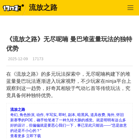
流放之路
流放之路
>
游戏新闻
>
正文
《流放之路》无尽呢喃 曼巴堆蓝量玩法的独特
优势
2025-12-09
17173
在《流放之路》的多元玩法探索中，无尽呢喃构建下的堆
蓝量曼巴玩法逐渐进入玩家视野，不少玩家在ninja平台上
观察到这一趋势，好奇其相较于气动匕首等传统玩法，究
竟具备何种独特优势。
流放之路
奇幻, 角色扮演, 动作, 半写实, 即时, 副本, 暗黑风, 道具收费, 海外, 怀旧
新赛季的POE，确乎给笔者了一种九转大肠的感觉。就是明明有这么多
好的设计，但偏偏就是要恶心我们一下，事已至此只能说——“恁是故意
的还是不小心的？”
查看更多
立即下载